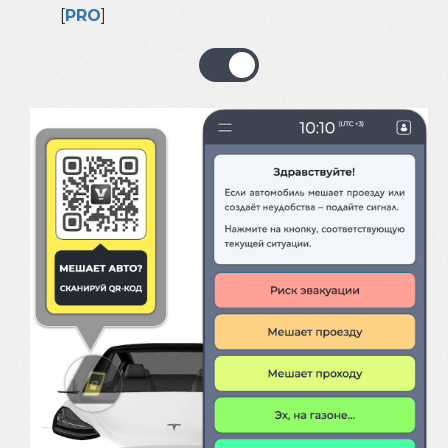
[
PRO
]